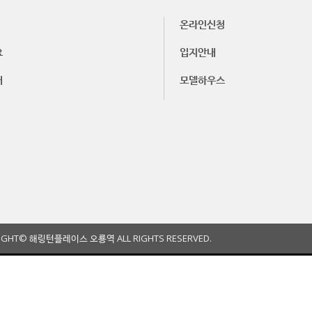
온라인신청
요
입지안내
내
모델하우스
IGHT© 해링턴플레이스 오룡역 ALL RIGHTS RESERVED.