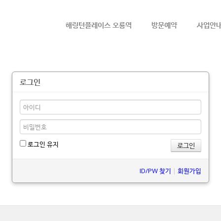
메뉴 건너뛰기
해링턴플레이스 오룡역
방문예약
사업안
로그인
로그인 유지
ID/PW 찾기
|
회원가입